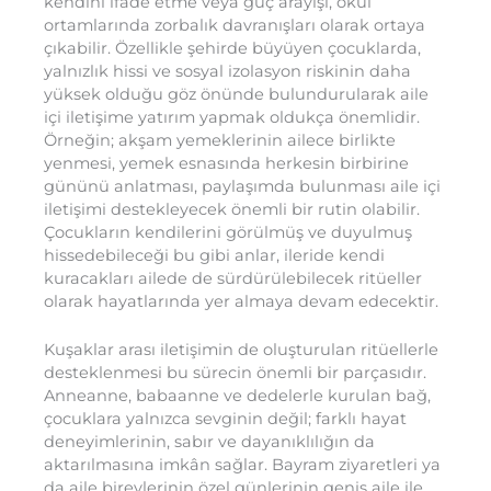
kendini ifade etme veya güç arayışı, okul
ortamlarında zorbalık davranışları olarak ortaya
çıkabilir. Özellikle şehirde büyüyen çocuklarda,
yalnızlık hissi ve sosyal izolasyon riskinin daha
yüksek olduğu göz önünde bulundurularak aile
içi iletişime yatırım yapmak oldukça önemlidir.
Örneğin; akşam yemeklerinin ailece birlikte
yenmesi, yemek esnasında herkesin birbirine
gününü anlatması, paylaşımda bulunması aile içi
iletişimi destekleyecek önemli bir rutin olabilir.
Çocukların kendilerini görülmüş ve duyulmuş
hissedebileceği bu gibi anlar, ileride kendi
kuracakları ailede de sürdürülebilecek ritüeller
olarak hayatlarında yer almaya devam edecektir.
Kuşaklar arası iletişimin de oluşturulan ritüellerle
desteklenmesi bu sürecin önemli bir parçasıdır.
Anneanne, babaanne ve dedelerle kurulan bağ,
çocuklara yalnızca sevginin değil; farklı hayat
deneyimlerinin, sabır ve dayanıklılığın da
aktarılmasına imkân sağlar. Bayram ziyaretleri ya
da aile bireylerinin özel günlerinin geniş aile ile