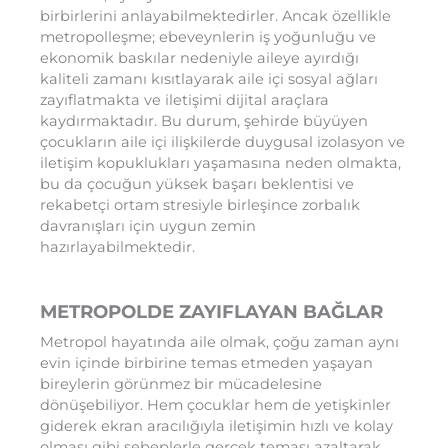
birbirlerini anlayabilmektedirler. Ancak özellikle
metropolleşme; ebeveynlerin iş yoğunluğu ve
ekonomik baskılar nedeniyle aileye ayırdığı
kaliteli zamanı kısıtlayarak aile içi sosyal ağları
zayıflatmakta ve iletişimi dijital araçlara
kaydırmaktadır. Bu durum, şehirde büyüyen
çocukların aile içi ilişkilerde duygusal izolasyon ve
iletişim kopuklukları yaşamasına neden olmakta,
bu da çocuğun yüksek başarı beklentisi ve
rekabetçi ortam stresiyle birleşince zorbalık
davranışları için uygun zemin
hazırlayabilmektedir.
METROPOLDE ZAYIFLAYAN BAĞLAR
Metropol hayatında aile olmak, çoğu zaman aynı
evin içinde birbirine temas etmeden yaşayan
bireylerin görünmez bir mücadelesine
dönüşebiliyor. Hem çocuklar hem de yetişkinler
giderek ekran aracılığıyla iletişimin hızlı ve kolay
olması gibi sebeplerle gerçek teması azaltarak