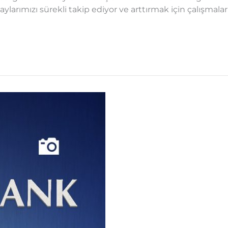
ylarımızı sürekli takip ediyor ve arttırmak için çalışmalar