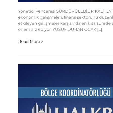
Yönetici Penceresi SÜRDÜRÜLEBİLİR KALİTEYİ 
ekonomik gelişmeleri, finans sektörünü düzenle
etkileyen gelişmeler karşısında en kısa sürede a
önem arz ediyor. YUSUF DURAN OCAK […]
Read More »
Yörede
İlk
Akla
Gelen
Bankayız