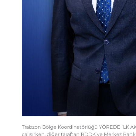
Trabzon Bölge Koordinatörlüğü YÖREDE İLK AKL
çalışırken, diğer taraftan BDDK ve Merkez Bank