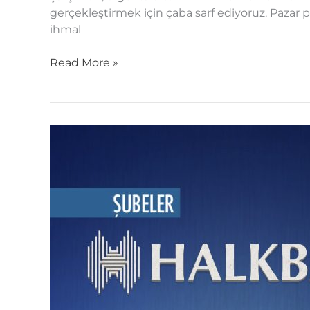
gerçekleştirmek için çaba sarf ediyoruz. Pazar pa
ihmal
Read More »
Ekip
Olmanın
Koşulu
Güven,
Dayanışma
ve
İyi
İletişim