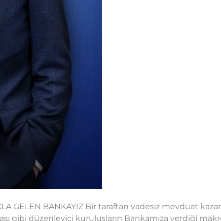
A GELEN BANKAYIZ Bir taraftan vadesiz mevduat kazanım
ası gibi düzenleyici kuruluşların Bankamıza verdiği ma