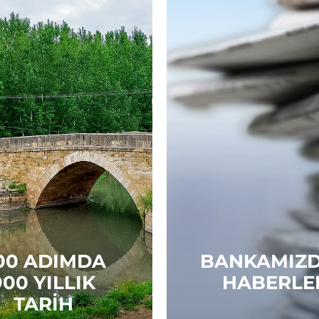
00 ADIMDA
BANKAMIZ
900 YILLIK
HABERLE
TARIH