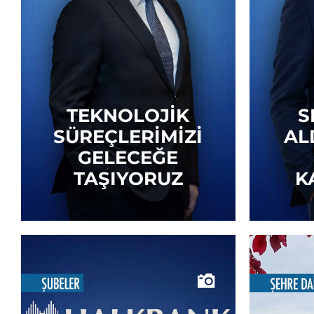
TEKNOLOJIK
S
SÜREÇLERIMIZI
AL
GELECEĞE
TAŞIYORUZ
K