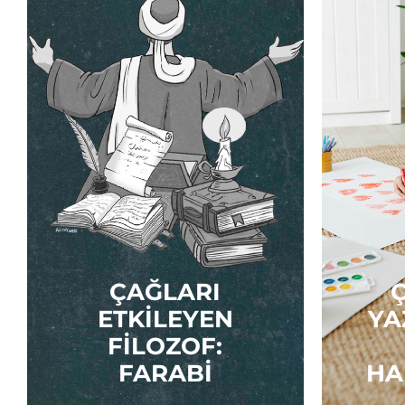
ÇAĞLARI
ETKILEYEN
YA
FILOZOF:
FARABI
HA