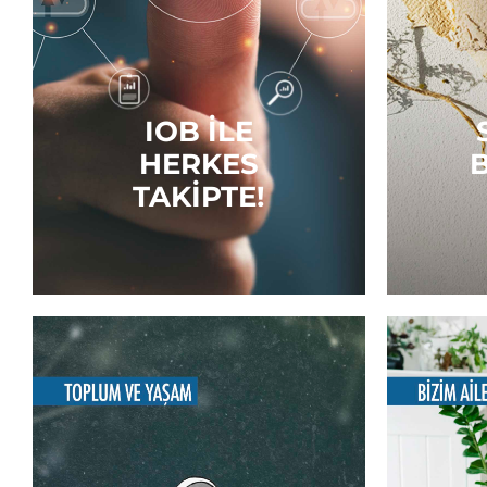
IOB İLE
HERKES
B
TAKIPTE!