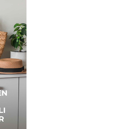
EN
LI
R