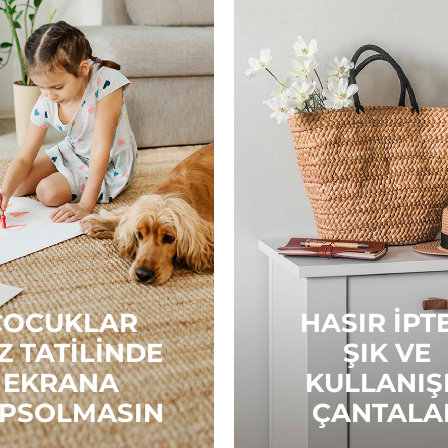
ÇOCUKLAR
HASIR İPT
Z TATILINDE
ŞIK VE
EKRANA
KULLANIŞ
PSOLMASIN
ÇANTALA