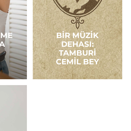
EME
BIR MÜZIK
A
DEHASI:
!
TAMBURI
CEMIL BEY