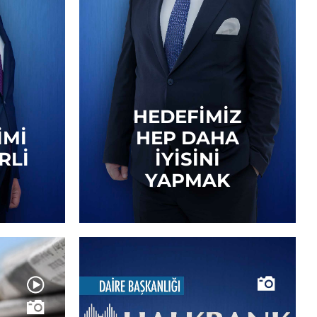
HEDEFIMIZ
IMI
HEP DAHA
RLI
İYISINI
YAPMAK