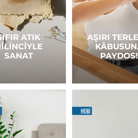
SIFIR ATIK
AŞIRI TERL
ILINCIYLE
KÂBUSUN
SANAT
PAYDOS