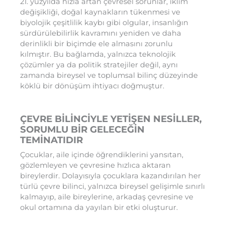
21. yüzyılda hızla artan çevresel sorunlar, iklim
değişikliği, doğal kaynakların tükenmesi ve
biyolojik çeşitlilik kaybı gibi olgular, insanlığın
sürdürülebilirlik kavramını yeniden ve daha
derinlikli bir biçimde ele almasını zorunlu
kılmıştır. Bu bağlamda, yalnızca teknolojik
çözümler ya da politik stratejiler değil, aynı
zamanda bireysel ve toplumsal bilinç düzeyinde
köklü bir dönüşüm ihtiyacı doğmuştur.
ÇEVRE BİLİNCİYLE YETİŞEN NESİLLER,
SORUMLU BİR GELECEĞİN
TEMİNATIDIR
Çocuklar, aile içinde öğrendiklerini yansıtan,
gözlemleyen ve çevresine hızlıca aktaran
bireylerdir. Dolayısıyla çocuklara kazandırılan her
türlü çevre bilinci, yalnızca bireysel gelişimle sınırlı
kalmayıp, aile bireylerine, arkadaş çevresine ve
okul ortamına da yayılan bir etki oluşturur.