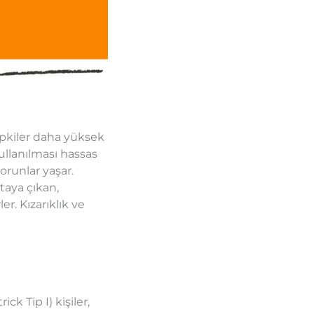
tepkiler daha yüksek
kullanılması hassas
sorunlar yaşar.
rtaya çıkan,
r. Kızarıklık ve
ick Tip I) kişiler,