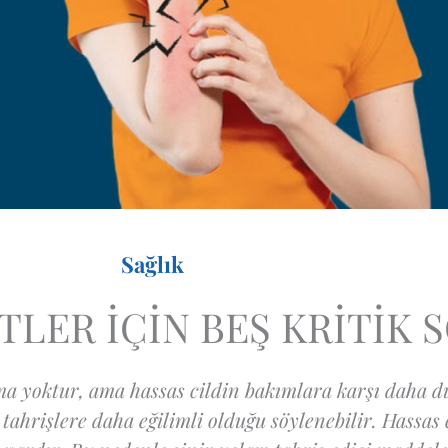
Sağlık
TLER İÇİN BEŞ KRİTİK 
ama yoktur, ama hassas cildin bakımlara karşı daha d
tahrişlere daha eğilimli olduğu söylenebilir. Hassas c