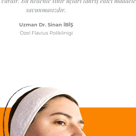
vardır. Bu nedenle sinir uçları tahriş edici maddele
savunmasızdır.
Uzman Dr. Sinan İBİŞ
Özel Flavius Poliklinigi