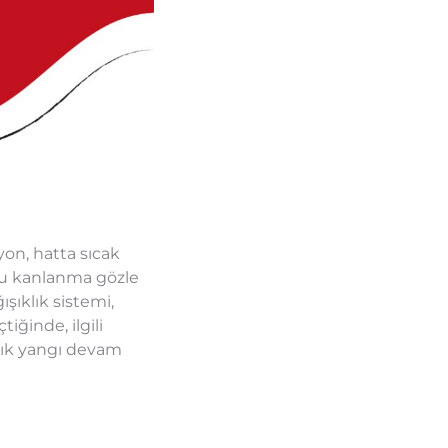
yon, hatta sıcak
 bu kanlanma gözle
şıklık sistemi,
iğinde, ilgili
klık yangı devam