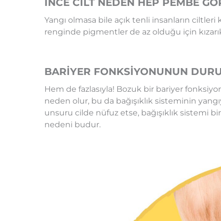
İNCE CİLT NEDEN HEP PEMBE G
Yangı olmasa bile açık tenli insanların ciltl
renginde pigmentler de az olduğu için kızarık
BARİYER FONKSİYONUNUN DURUM
Hem de fazlasıyla! Bozuk bir bariyer fonksiy
neden olur, bu da bağışıklık sisteminin yangı
unsuru cilde nüfuz etse, bağışıklık sistemi bi
nedeni budur.