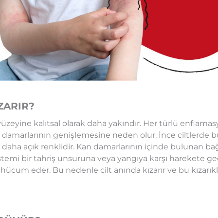
ZARIR?
t yüzeyine kalıtsal olarak daha yakındır. Her türlü enflamas
an damarlarının genişlemesine neden olur. İnce ciltlerde
aha açık renklidir. Kan damarlarının içinde bulunan bağı
istemi bir tahriş unsuruna veya yangıya karşı harekete geçt
hücum eder. Bu nedenle cilt anında kızarır ve bu kızarı