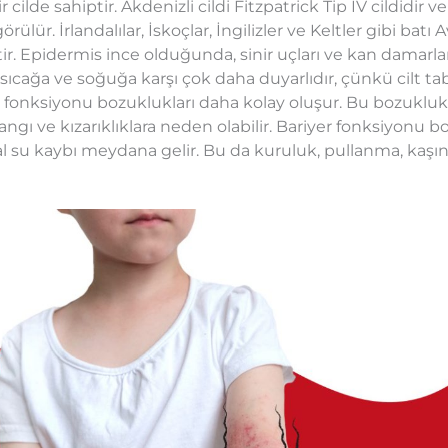
cilde sahiptir. Akdenizli cildi Fitzpatrick Tip IV cildidir 
ülür. İrlandalılar, İskoçlar, İngilizler ve Keltler gibi batı
ptir. Epidermis ince olduğunda, sinir uçları ve kan damarl
, sıcağa ve soğuğa karşı çok daha duyarlıdır, çünkü cilt ta
 fonksiyonu bozuklukları daha kolay oluşur. Bu bozukluk
 yangı ve kızarıklıklara neden olabilir. Bariyer fonksiyonu
 su kaybı meydana gelir. Bu da kuruluk, pullanma, kaşın