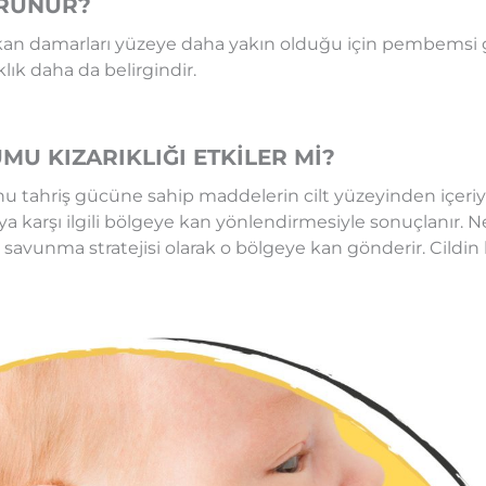
ÖRÜNÜR?
eri kan damarları yüzeye daha yakın olduğu için pembemsi 
lık daha da belirgindir.
U KIZARIKLIĞI ETKİLER Mİ?
onu tahriş gücüne sahip maddelerin cilt yüzeyinden içeri
ya karşı ilgili bölgeye kan yönlendirmesiyle sonuçlanır. N
r savunma stratejisi olarak o bölgeye kan gönderir. Cildin