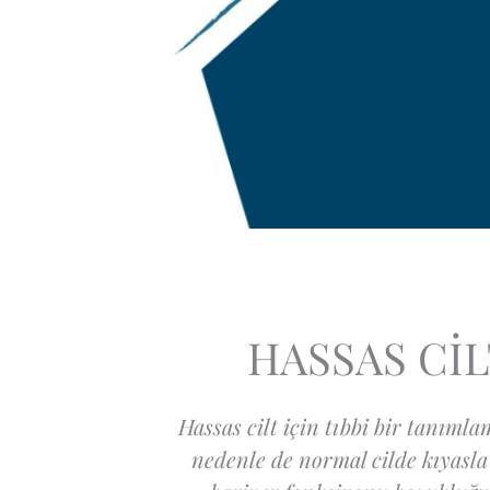
HASSAS CİL
Hassas cilt için tıbbi bir tanıml
nedenle de normal cilde kıyasla 