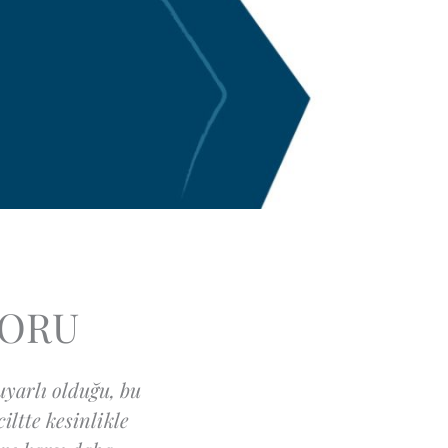
SORU
uyarlı olduğu, bu
iltte kesinlikle