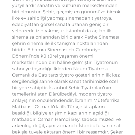
yüzyıllardır sanatın ve kültürün merkezlerinden
biri olmuştur. Şehir, geçmişten günümüze birçok
ilke ev sahipliği yapmış; sinemadan tiyatroya,
edebiyattan görsel sanata uzanan geniş bir
yelpazede iz bırakmıştır. İstanbul’da açılan ilk
sinema salonlarından biri olarak Pathe Sineması
şehrin sinema ile ilk tanışma noktalarından
biridir. Elhamra Sineması da Cumhuriyet
Dönemi’nde kültürel yaşamın önemli
merkezlerinden biri hâline gelmiştir. Tiyatronun
sahneye taşındığı ilklerden Naum Tiyatrosu,
Osmanlı’da Batı tarzı tiyatro gösterilerinin ilk kez
sergilendiği sahne olarak sanat tarihimizde özel
bir yere sahiptir. İstanbul Şehir Tiyatroları’nın
temellerini atan Dârülbedâyi, modern tiyatro
anlayışının öncülerindendir. İbrahim Müteferrika
Matbaası, Osmanlı’da ilk Türkçe kitapların
basıldığı, bilgiye erişimin kapılarının açıldığı
matbaadır. Osman Hamdi Bey, sadece müzeci ve
arkeolog değil, aynı zamanda İstanbul’u sanatsal
bakışla tuvale aktaran önemli bir ressamdır. Şeker