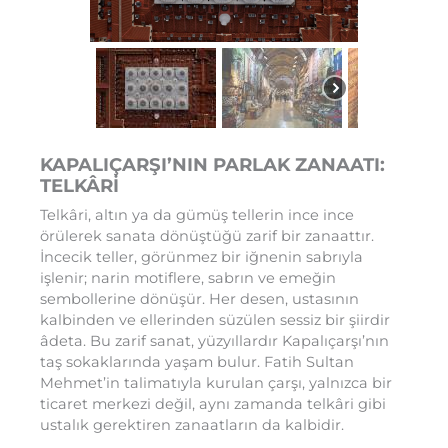
KAPALIÇARŞI’NIN PARLAK ZANAATI:
TELKÂRİ
Telkâri, altın ya da gümüş tellerin ince ince
örülerek sanata dönüştüğü zarif bir zanaattır.
İncecik teller, görünmez bir iğnenin sabrıyla
işlenir; narin motiflere, sabrın ve emeğin
sembollerine dönüşür. Her desen, ustasının
kalbinden ve ellerinden süzülen sessiz bir şiirdir
âdeta. Bu zarif sanat, yüzyıllardır Kapalıçarşı’nın
taş sokaklarında yaşam bulur. Fatih Sultan
Mehmet’in talimatıyla kurulan çarşı, yalnızca bir
ticaret merkezi değil, aynı zamanda telkâri gibi
ustalık gerektiren zanaatların da kalbidir.