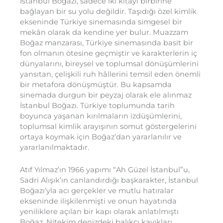
İstanbul Boğazı, sadece iki kıtayı birbirine
bağlayan bir su yolu değildir. Taşıdığı özel kimlik
ekseninde Türkiye sinemasında simgesel bir
mekân olarak da kendine yer bulur. Muazzam
Boğaz manzarası, Türkiye sinemasında basit bir
fon olmanın ötesine geçmiştir ve karakterlerin iç
dünyalarını, bireysel ve toplumsal dönüşümlerini
yansıtan, çelişkili ruh hâllerini temsil eden önemli
bir metafora dönüşmüştür. Bu kapsamda
sinemada durgun bir peyzaj olarak ele alınmaz
İstanbul Boğazı. Türkiye toplumunda tarih
boyunca yaşanan kırılmaların izdüşümlerini,
toplumsal kimlik arayışının somut göstergelerini
ortaya koymak için Boğaz’dan yararlanılır ve
yararlanılmaktadır.
Atıf Yılmaz’ın 1966 yapımı “Ah Güzel İstanbul”u,
Sadri Alışık’ın canlandırdığı başkarakter, İstanbul
Boğazı’yla acı gerçekler ve mutlu hatıralar
ekseninde ilişkilenmişti ve onun hayatında
yeniliklere açılan bir kapı olarak anlatılmıştı
Boğaz. Nitekim denizdeki balıkçı kayıkları,