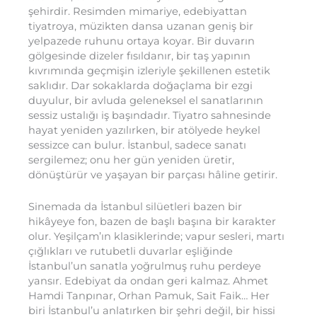
şehirdir. Resimden mimariye, edebiyattan
tiyatroya, müzikten dansa uzanan geniş bir
yelpazede ruhunu ortaya koyar. Bir duvarın
gölgesinde dizeler fısıldanır, bir taş yapının
kıvrımında geçmişin izleriyle şekillenen estetik
saklıdır. Dar sokaklarda doğaçlama bir ezgi
duyulur, bir avluda geleneksel el sanatlarının
sessiz ustalığı iş başındadır. Tiyatro sahnesinde
hayat yeniden yazılırken, bir atölyede heykel
sessizce can bulur. İstanbul, sadece sanatı
sergilemez; onu her gün yeniden üretir,
dönüştürür ve yaşayan bir parçası hâline getirir.
Sinemada da İstanbul silüetleri bazen bir
hikâyeye fon, bazen de başlı başına bir karakter
olur. Yeşilçam’ın klasiklerinde; vapur sesleri, martı
çığlıkları ve rutubetli duvarlar eşliğinde
İstanbul’un sanatla yoğrulmuş ruhu perdeye
yansır. Edebiyat da ondan geri kalmaz. Ahmet
Hamdi Tanpınar, Orhan Pamuk, Sait Faik… Her
biri İstanbul’u anlatırken bir şehri değil, bir hissi