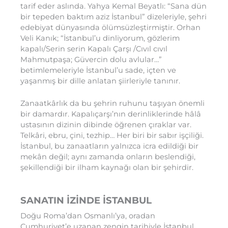
tarif eder aslında. Yahya Kemal Beyatlı: “Sana dün
bir tepeden baktım aziz İstanbul” dizeleriyle, şehri
edebiyat dünyasında ölümsüzleştirmiştir. Orhan
Veli Kanık; “İstanbul’u dinliyorum, gözlerim
kapalı/Serin serin Kapalı Çarşı /Cıvıl cıvıl
Mahmutpaşa; Güvercin dolu avlular…”
betimlemeleriyle İstanbul’u sade, içten ve
yaşanmış bir dille anlatan şiirleriyle tanınır.
Zanaatkârlık da bu şehrin ruhunu taşıyan önemli
bir damardır. Kapalıçarşı’nın derinliklerinde hâlâ
ustasının dizinin dibinde öğrenen çıraklar var.
Telkâri, ebru, çini, tezhip… Her biri bir sabır işçiliği.
İstanbul, bu zanaatların yalnızca icra edildiği bir
mekân değil; aynı zamanda onların beslendiği,
şekillendiği bir ilham kaynağı olan bir şehirdir.
SANATIN İZİNDE İSTANBUL
Doğu Roma’dan Osmanlı’ya, oradan
Cumhuriyet’e uzanan zengin tarihiyle İstanbul,