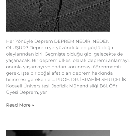
Her Yönüyle Deprem DEPREM NEDİR, NEDEN
OLUŞUR? Deprem yeryüzündeki en güçlü doğa
olaylarından biri. Geçmişte olduğu gibi gelecekte de
yaşanacak. Bir deprem ülkesi olarak depremi anlamayı,
onunla yaşamayı ve ondan korunmayı öğrenmemiz
gerek. İşte bir doğal afet olan deprem hakkında
bilinmesi gerekenler… PROF. DR. İBRAHİM SERTÇELİK
Kocaeli Üniversitesi, Jeofizik Mühendisliği Böl. Öğr.
Üyesi Deprem, yer
Read More »
Önlemini