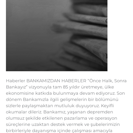
Haberler BANKAMIZDAN HABERLER “Önce Halk, Sonra
Bankayız” vizyonuyla tam 85 yıldır üretmeye, ülke
ekonomisine katkıda bulunmaya devam ediyoruz. Son
dönem Bankamızla ilgili gelişmelerin bir bölümünü
sizlerle paylaşmaktan mutluluk duyuyoruz. Keyifli
okumalar dileriz. Bankamız, yaşanan depremden
olumsuz şekilde etkilenen pazarlama ve operasyon
süreçlerine uzaktan destek vermek ve şubelerimizin
birbirleriyle dayanışma içinde çalışması amacıyla