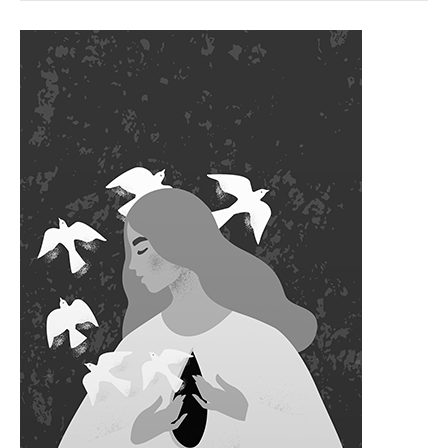
Deprem
Travması
ile
Nasıl
Baş
Edilir?