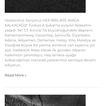
Yaralarımızı Sarıyoruz HEP BİRLİKTE AYAĞA
KALKACAĞIZ! Türkiye 6 Şubat’ta yüzyılın felaketini
yaşadı. İlki 7,7, ikincisi 7,6 büyüklüğündeki deprem;
Kahramanmaraş, Gaziantep, Şanlıurfa, Diyarbakır,
Adana, Adıyaman, Osmaniye, Hatay, Kilis, Malatya ve
Elazığ’da büyük bir yıkıma, binlerce can kaybına yol
açtı. Halkbank Ailesi olarak ilk günden itibaren
halkımızın yanındayız. Hep birlikte ayağa
kalkacağımıza inanarak yaralarımızı sarmaya devam
ediyoruz…
Read More »
Deprem
Nedir,