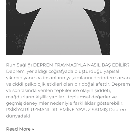
Ruh Sağlığı DEPREM TRAVMASIYLA NASIL BAŞ EDİLİR?
Deprem, yer aldığı coğrafyada oluşturduğu yapısal
yıkımın yanı sıra insanların yaşamlarını derinden sarsan
ve ciddi psikolojik etkileri olan bir doğal afettir. Deprem
ve sonrasında verilen tepkiler ise olayın şiddeti,
mağdurların kişilik yapıları, toplumsal değerler ve
geçmiş deneyimler nedeniyle farklılıklar gösterebilir.
PSİKİYATRİ UZMANI DR. EMİNE YAVUZ SATMIŞ Deprem,
dünyadaki
Read More »