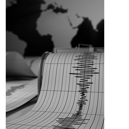
Al
Güvende
Kal