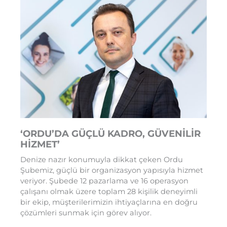
‘ORDU’DA GÜÇLÜ KADRO, GÜVENİLİR
HİZMET’
Denize nazır konumuyla dikkat çeken Ordu
Şubemiz, güçlü bir organizasyon yapısıyla hizmet
veriyor. Şubede 12 pazarlama ve 16 operasyon
çalışanı olmak üzere toplam 28 kişilik deneyimli
bir ekip, müşterilerimizin ihtiyaçlarına en doğru
çözümleri sunmak için görev alıyor.