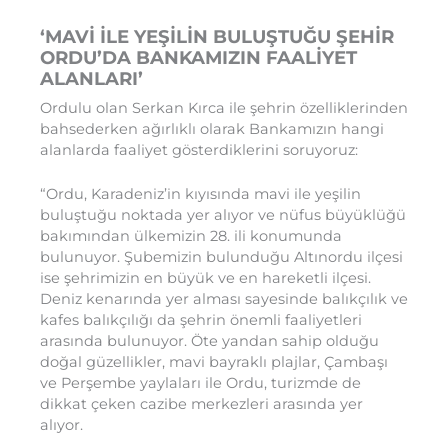
‘MAVİ İLE YEŞİLİN BULUŞTUĞU ŞEHİR
ORDU’DA BANKAMIZIN FAALİYET
ALANLARI’
Ordulu olan Serkan Kırca ile şehrin özelliklerinden
bahsederken ağırlıklı olarak Bankamızın hangi
alanlarda faaliyet gösterdiklerini soruyoruz:
“Ordu, Karadeniz’in kıyısında mavi ile yeşilin
buluştuğu noktada yer alıyor ve nüfus büyüklüğü
bakımından ülkemizin 28. ili konumunda
bulunuyor. Şubemizin bulunduğu Altınordu ilçesi
ise şehrimizin en büyük ve en hareketli ilçesi.
Deniz kenarında yer alması sayesinde balıkçılık ve
kafes balıkçılığı da şehrin önemli faaliyetleri
arasında bulunuyor. Öte yandan sahip olduğu
doğal güzellikler, mavi bayraklı plajlar, Çambaşı
ve Perşembe yaylaları ile Ordu, turizmde de
dikkat çeken cazibe merkezleri arasında yer
alıyor.