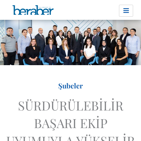
İçeriğe
atla
Şubeler
SÜRDÜRÜLEBİLİR
BAŞARI EKİP
UYUMUYLA YÜKSELİR