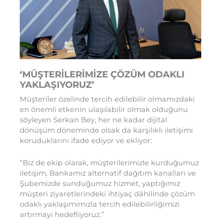
‘MÜŞTERİLERİMİZE ÇÖZÜM ODAKLI
YAKLAŞIYORUZ’
Müşteriler özelinde tercih edilebilir olmamızdaki
en önemli etkenin ulaşılabilir olmak olduğunu
söyleyen Serkan Bey, her ne kadar dijital
dönüşüm döneminde olsak da karşılıklı iletişimi
koruduklarını ifade ediyor ve ekliyor:
“Biz de ekip olarak, müşterilerimizle kurduğumuz
iletişim, Bankamız alternatif dağıtım kanalları ve
Şubemizde sunduğumuz hizmet, yaptığımız
müşteri ziyaretlerindeki ihtiyaç dâhilinde çözüm
odaklı yaklaşımımızla tercih edilebilirliğimizi
artırmayı hedefliyoruz.”