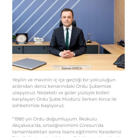
Yeşilin ve mavinin iç içe geçtiği bir yolculuğun
ardından deniz kenarındaki Ordu Şubemize
ulaşıyoruz. Nezaketi ve güler yüzüyle bizleri
karşılayan Ordu Şube Müdürü Serkan Kırca ile
sohbetimize başlıyoruz.
“1980 yılı Ordu doğumluyum. İlkokulu
Akçakoca’da, ortaöğrenimimi Giresun’da
tamamladıktan sonra lisans eğitimimi Karadeniz