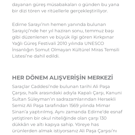
dayanan güreş müsabakaları o günden bu yana
bir dizi tören ve ritüellerle gerçekleştiriliyor.
Edirne Sarayı’nın hemen yanında bulunan
Sarayiçi’nde her yıl haziran sonu, temmuz başı
gibi düzenlenen ve büyük ilgi gören Kırkpınar
Yağlı Güreş Festivali 2010 yılında UNESCO
İnsanlığın Somut Olmayan Kültürel Miras Temsili
Listesi’ne dahil edildi.
HER DÖNEM ALIŞVERİŞİN MERKEZİ
Saraçlar Caddesi’nde bulunan tarihi Ali Paşa
Çarşısı, halk arasındaki adıyla Kapalı Çarşı, Kanuni
Sultan Süleyman’ın sadrazamlarından Hersekli
Semiz Ali Paşa tarafından 1569 yılında Mimar
Sinan’a yaptırılmış. Aynı zamanda Edirne’de esnaf
yetiştiren bir okul niteliğinde olan çarşı 130
dükkân ve altı kapıya sahip. Yöreye has
ürünlerden almak istiyorsanız Ali Paşa Çarşısı’nı