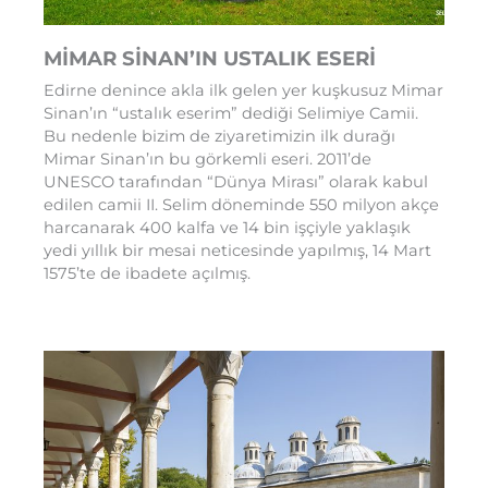
MİMAR SİNAN’IN USTALIK ESERİ
Edirne denince akla ilk gelen yer kuşkusuz Mimar
Sinan’ın “ustalık eserim” dediği Selimiye Camii.
Bu nedenle bizim de ziyaretimizin ilk durağı
Mimar Sinan’ın bu görkemli eseri. 2011’de
UNESCO tarafından “Dünya Mirası” olarak kabul
edilen camii II. Selim döneminde 550 milyon akçe
harcanarak 400 kalfa ve 14 bin işçiyle yaklaşık
yedi yıllık bir mesai neticesinde yapılmış, 14 Mart
1575’te de ibadete açılmış.