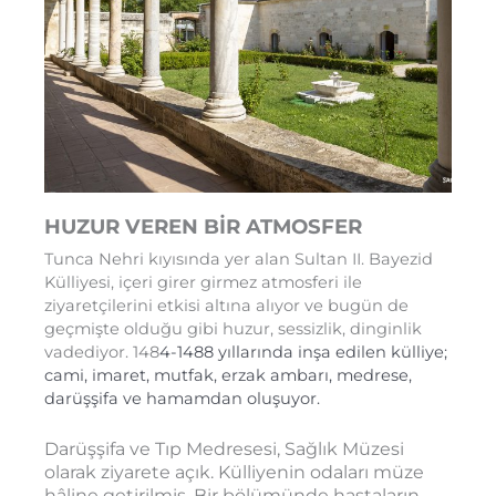
HUZUR VEREN BİR ATMOSFER
Tunca Nehri kıyısında yer alan Sultan II. Bayezid
Külliyesi, içeri girer girmez atmosferi ile
ziyaretçilerini etkisi altına alıyor ve bugün de
geçmişte olduğu gibi huzur, sessizlik, dinginlik
vadediyor. 148
4-1488 yıllarında inşa edilen külliye;
cami, imaret, mutfak, erzak ambarı, medrese,
darüşşifa ve hamamdan oluşuyor.
Darüşşifa ve Tıp Medresesi, Sağlık Müzesi
olarak ziyarete açık. Külliyenin odaları müze
hâline getirilmiş. Bir bölümünde hastaların