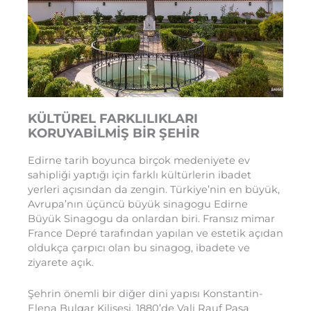
KÜLTÜREL FARKLILIKLARI
KORUYABİLMİŞ BİR ŞEHİR
Edirne tarih boyunca birçok medeniyete ev
sahipliği yaptığı için farklı kültürlerin ibadet
yerleri açısından da zengin. Türkiye’nin en büyük,
Avrupa’nın üçüncü büyük sinagogu Edirne
Büyük Sinagogu da onlardan biri. Fransız mimar
France Depré tarafından yapılan ve estetik açıdan
oldukça çarpıcı olan bu sinagog, ibadete ve
ziyarete açık.
Şehrin önemli bir diğer dini yapısı Konstantin-
Elena Bulgar Kilisesi. 1880’de Vali Rauf Paşa