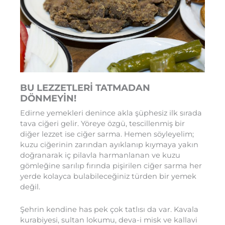
BU LEZZETLERİ TATMADAN
DÖNMEYİN!
Edirne yemekleri denince akla şüphesiz ilk sırada
tava ciğeri gelir. Yöreye özgü, tescillenmiş bir
diğer lezzet ise ciğer sarma. Hemen söyleyelim;
kuzu ciğerinin zarından ayıklanıp kıymaya yakın
doğranarak iç pilavla harmanlanan ve kuzu
gömleğine sarılıp fırında pişirilen ciğer sarma her
yerde kolayca bulabileceğiniz türden bir yemek
değil.
Şehrin kendine has pek çok tatlısı da var. Kavala
kurabiyesi, sultan lokumu, deva-i misk ve kallavi