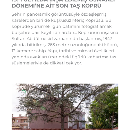
DÖNEMİ’NE AİT SON TAŞ KÖPRÜ
Şehrin panoramik görüntüsüyle özdeşleşmiş
karelerden biri de kuşkusuz Meriç Köprüsü. Bu
köprüde yürümek, gün batımını fotoğraflamak
bu şehre dair keyifli anlardan… Köprünün inşasına
Sultan Abdülmecid zamanında başlanmış, 1847
yılında bitirilmiş. 263 metre uzunluğundaki köprü,
12 kemere sahip. Yapı, tarihi ve mimari özellikleri
yanında ayakları üzerindeki figürlü kabartma taş
süslemeleriyle de dikkati çekiyor.