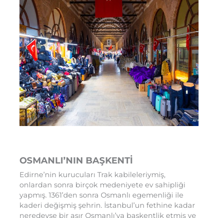
OSMANLI’NIN BAŞKENTİ
Edirne’nin kurucuları Trak kabileleriymiş,
onlardan sonra birçok medeniyete ev sahipliği
yapmış. 1361’den sonra Osmanlı egemenliği ile
kaderi değişmiş şehrin. İstanbul’un fethine kadar
neredeyse bir asır Osmanlı’ya başkentlik etmiş ve