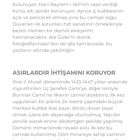
bulunuyor, Hacı Bayram-ı Veli’nin vaaz verdiği
kürsü altı asırdır korunuyor. Ayrıca iç kubbesinin
açık ve pencereli olması yine bu camiye özgü.
Duvarları ile sütunları hat sanatının örnekleriyle
bezeli. Hemen bir dipnot ekleyelim;
hatırlanacaktır, Ara Güler’in ikonik
fotoğraflarından biri de işte tam burada, bu
yazıların altında çekilmiştir.
ASIRLARDIR İHTİŞAMINI KORUYOR
Yine II. Murat döneminde 1433-1447 yılları arasında
inşa ettirilen Üç Şerefeli Cami’ye, diğer ismiyle
Burmalı Camii’ne ilklerin camisi diyebiliriz. İlk kez
uygulanan bir planla 24 metre çapındaki büyük
merkezi kubbe ikisi paye, dördü duvar paye
olmak üzere altı dayanağa oturtulmuş. Yapı bir
yenilik olarak enine dikdörtgen şekilde yapılmış.
Osmanlı mimarisinde revaklı avlu ilk kez bu
camide kullanılmış. Dört minareye sahip caminin