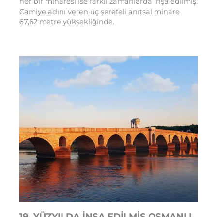
her bir minaresi ise farklı zamanlarda inşa edilmiş.
Camiye adını veren üç şerefeli anıtsal minare
67,62 metre yüksekliğinde.
19. YÜZYILDA İNŞA EDİLMİŞ OSMANLI