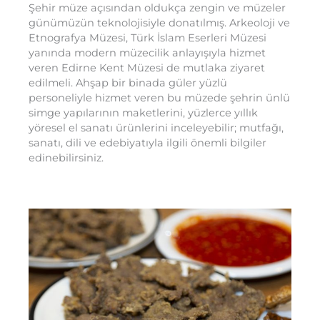
Şehir müze açısından oldukça zengin ve müzeler
günümüzün teknolojisiyle donatılmış. Arkeoloji ve
Etnografya Müzesi, Türk İslam Eserleri Müzesi
yanında modern müzecilik anlayışıyla hizmet
veren Edirne Kent Müzesi de mutlaka ziyaret
edilmeli. Ahşap bir binada güler yüzlü
personeliyle hizmet veren bu müzede şehrin ünlü
simge yapılarının maketlerini, yüzlerce yıllık
yöresel el sanatı ürünlerini inceleyebilir; mutfağı,
sanatı, dili ve edebiyatıyla ilgili önemli bilgiler
edinebilirsiniz.