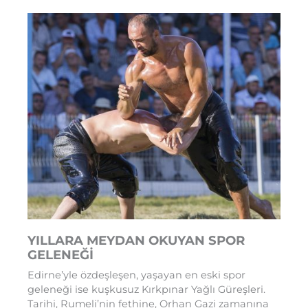
YILLARA MEYDAN OKUYAN SPOR
GELENEĞİ
Edirne’yle özdeşleşen, yaşayan en eski spor
geleneği ise kuşkusuz Kırkpınar Yağlı Güreşleri.
Tarihi, Rumeli’nin fethine, Orhan Gazi zamanına