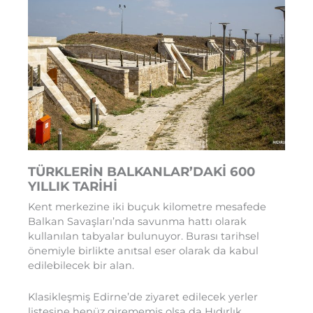
TÜRKLERİN BALKANLAR’DAKİ 600
YILLIK TARİHİ
Kent merkezine iki buçuk kilometre mesafede
Balkan Savaşları’nda savunma hattı olarak
kullanılan tabyalar bulunuyor. Burası tarihsel
önemiyle birlikte anıtsal eser olarak da kabul
edilebilecek bir alan.
Klasikleşmiş Edirne’de ziyaret edilecek yerler
listesine henüz girememiş olsa da Hıdırlık