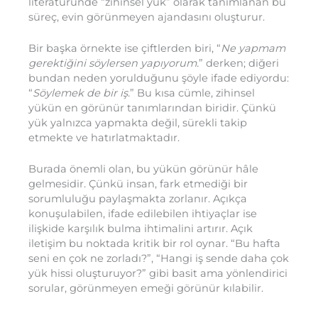
literatüründe “zihinsel yük” olarak tanımlanan bu
süreç, evin görünmeyen ajandasını oluşturur.
Bir başka örnekte ise çiftlerden biri, “
Ne yapmam
gerektiğini söylersen yapıyorum.
” derken; diğeri
bundan neden yorulduğunu şöyle ifade ediyordu:
“
Söylemek de bir iş.
” Bu kısa cümle, zihinsel
yükün en görünür tanımlarından biridir. Çünkü
yük yalnızca yapmakta değil, sürekli takip
etmekte ve hatırlatmaktadır.
Burada önemli olan, bu yükün görünür hâle
gelmesidir. Çünkü insan, fark etmediği bir
sorumluluğu paylaşmakta zorlanır. Açıkça
konuşulabilen, ifade edilebilen ihtiyaçlar ise
ilişkide karşılık bulma ihtimalini artırır. Açık
iletişim bu noktada kritik bir rol oynar. “Bu hafta
seni en çok ne zorladı?”, “Hangi iş sende daha çok
yük hissi oluşturuyor?” gibi basit ama yönlendirici
sorular, görünmeyen emeği görünür kılabilir.