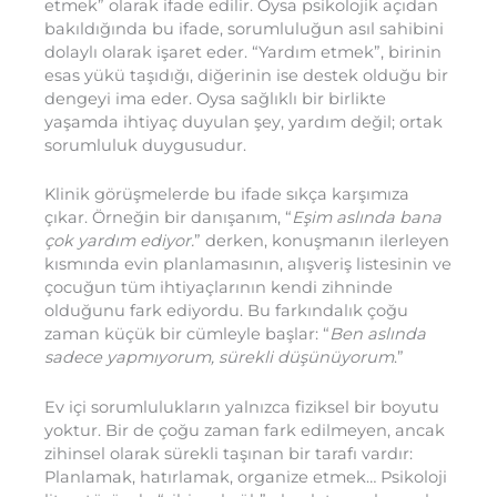
etmek” olarak ifade edilir. Oysa psikolojik açıdan
bakıldığında bu ifade, sorumluluğun asıl sahibini
dolaylı olarak işaret eder. “Yardım etmek”, birinin
esas yükü taşıdığı, diğerinin ise destek olduğu bir
dengeyi ima eder. Oysa sağlıklı bir birlikte
yaşamda ihtiyaç duyulan şey, yardım değil; ortak
sorumluluk duygusudur.
Klinik görüşmelerde bu ifade sıkça karşımıza
çıkar. Örneğin bir danışanım, “
Eşim aslında bana
çok yardım ediyor.
” derken, konuşmanın ilerleyen
kısmında evin planlamasının, alışveriş listesinin ve
çocuğun tüm ihtiyaçlarının kendi zihninde
olduğunu fark ediyordu. Bu farkındalık çoğu
zaman küçük bir cümleyle başlar: “
Ben aslında
sadece yapmıyorum, sürekli düşünüyorum
.”
Ev içi sorumlulukların yalnızca fiziksel bir boyutu
yoktur. Bir de çoğu zaman fark edilmeyen, ancak
zihinsel olarak sürekli taşınan bir tarafı vardır:
Planlamak, hatırlamak, organize etmek… Psikoloji