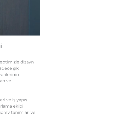
İ
eptimizle dizayn
adece şık
erilerinin
lan ve
ri ve iş yapış
arlama ekibi
örev tanımları ve