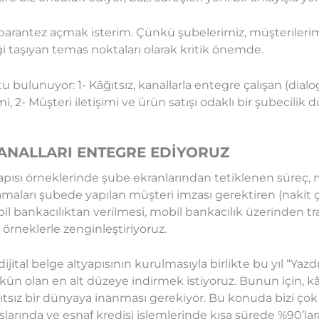
r parantez açmak isterim. Çünkü şubelerimiz, müşteriler
taşıyan temas noktaları olarak kritik önemde.
lunuyor: 1- Kâğıtsız, kanallarla entegre çalışan (dialog
imi, 2- Müşteri iletişimi ve ürün satışı odaklı bir şubecilik 
 KANALLARI ENTEGRE EDİYORUZ
altyapısı örneklerinde şube ekranlarından tetiklenen süreç
maları şubede yapılan müşteri imzası gerektiren (nakit ç
l bankacılıktan verilmesi, mobil bankacılık üzerinden tra
örneklerle zenginleştiriyoruz.
tal belge altyapısının kurulmasıyla birlikte bu yıl “Yazd
ün olan en alt düzeye indirmek istiyoruz. Bunun için, k
ğıtsız bir dünyaya inanması gerekiyor. Bu konuda bizi ço
ışlarında ve esnaf kredisi işlemlerinde kısa sürede %90’lar