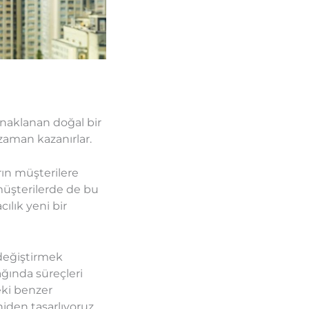
ynaklanan doğal bir
aman kazanırlar.
rın müşterilere
müşterilerde de bu
ılık yeni bir
 değiştirmek
ğında süreçleri
eki benzer
niden tasarlıyoruz.