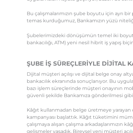
Bu çalışmalarımızın şube boyutu için ayrı bi
temas kurduğumuz, Bankamızın yüzü niteliği 
Şubelerimizdeki dönüşümün temel iki boyutu bu
bankacılığı, ATM) yeni nesil hibrit iş yapış biç
ŞUBE İŞ SÜREÇLERİYLE DİJİTAL
Dijital müşteri açılışı ve dijital belge onay 
bankacılık ekranında sonuçlanıyor. Bu uygula
bazı işlem süreçlerinde müşteri onayının mobi
güvenli şekilde Bankamıza gönderilmesi gibi 
Kâğıt kullanmadan belge üretmeye yarayan diji
kampanyası başlattık. Kâğıt tüketimini mümk
çalışmaya alışan çalışma arkadaşlarımızın kâ
gelişmeler yaşadık. Bireysel yeni müşteri açıl