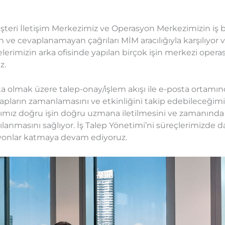
üşteri İletişim Merkezimiz ve Operasyon Merkezimizin iş bi
n ve cevaplanamayan çağrıları MİM aracılığıyla karşılıyor 
elerimizin arka ofisinde yapılan birçok işin merkezi opera
z.
ta olmak üzere talep-onay/işlem akışı ile e-posta ortamı
apların zamanlamasını ve etkinliğini takip edebileceğimiz
pımız doğru işin doğru uzmana iletilmesini ve zamanında
arşılanmasını sağlıyor. İş Talep Yönetimi’ni süreçlerimizde
iyonlar katmaya devam ediyoruz.