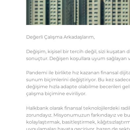
Değerli Çalışma Arkadaşlarım,
Değişim, kişisel bir tercih değil, sizi kuş
sonuçtur. Değişen koşullara uyum sağlayan 
Pandemi ile birlikte hız kazanan finansal dijit
sunum biçimlerini değiştiriyor. Bu kez sadec
değişime hızla adapte olabilme becerileri geli
çalışma biçimine eviriliyor.
Halkbank olarak finansal teknolojilerdeki rad
zorundayız. Misyonumuzun farkındayız ve bu 
kolaylaştırmak, basitleştirmek, kâğıtsızlaştı
uygulamaları hayata geçiriyor, bazen de sektör