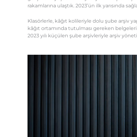
rakamlarına ulaştık. 2023’ün ilk yarısında sağl
Klasörlerle, kâğıt kolileriyle dolu şube arşiv
kâğıt ortamında tutulması gereken belgeleri d
2023 yılı küçülen şube arşivleriyle arşiv yöne