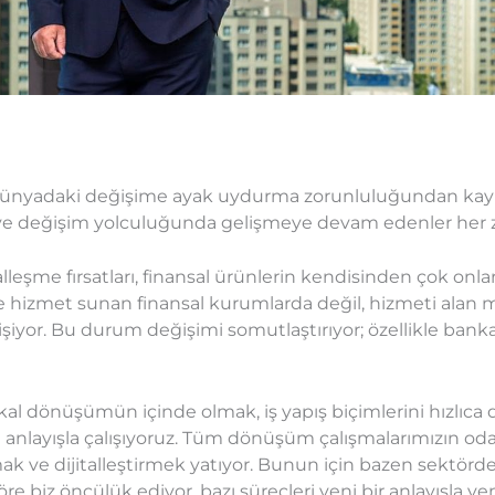
atan dünyadaki değişime ayak uydurma zorunluluğundan ka
ve değişim yolculuğunda gelişmeye devam edenler her z
alleşme fırsatları, finansal ürünlerin kendisinden çok onla
e hizmet sunan finansal kurumlarda değil, hizmeti alan 
şiyor. Bu durum değişimi somutlaştırıyor; özellikle bankac
ikal dönüşümün içinde olmak, iş yapış biçimlerini hızlıca
anlayışla çalışıyoruz. Tüm dönüşüm çalışmalarımızın oda
rmak ve dijitalleştirmek yatıyor. Bunun için bazen sektörd
e biz öncülük ediyor, bazı süreçleri yeni bir anlayışla ye