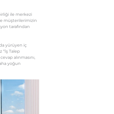
rliği ile merkezi
ve müşterilerimizin
syon tarafından
nda yürüyen iç
 “İş Talep
 cevap alınmasını,
 daha yoğun