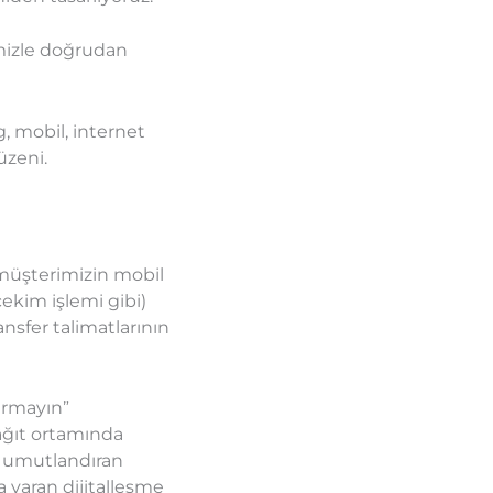
imizle doğrudan
, mobil, internet
düzeni.
, müşterimizin mobil
ekim işlemi gibi)
nsfer talimatlarının
ırmayın”
âğıt ortamında
k umutlandıran
a varan dijitalleşme