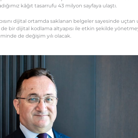
adığımız kâğıt tasarrufu 43 milyon sayfaya ulaştı.
 yapısını dijital ortamda saklanan belgeler sayesinde uçtan
e bir dijital kodlama altyapısı ile etkin şekilde yönetme
timinde de değişim yılı olacak.