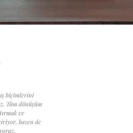
R
ış biçimlerini
ruz. Tüm dönüşüm
ştırmak ve
iriyor, bazen de
ıyoruz.