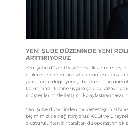
YENİ ŞUBE DÜZENİNDE YENİ ROLL
ARTTIRIYORUZ
Yeni şube düzeni başlığında ilk adımımız şu
edilen şubelerimizin fiziki görünümü büyük b
görünümü değil, yeni şube düzeninin önemli bi
korunması ilkesine uygun şekilde dizayn ediy
müşterilerimizle iletişimi kolaylaştıran tasarı
Yeni şube düzeninden ne kastettiğimizi biraz 
biçimimizi de değiştiriyoruz. KOBİ ve Bireyse
oluşturulurken bir taraftan da operasyon eki