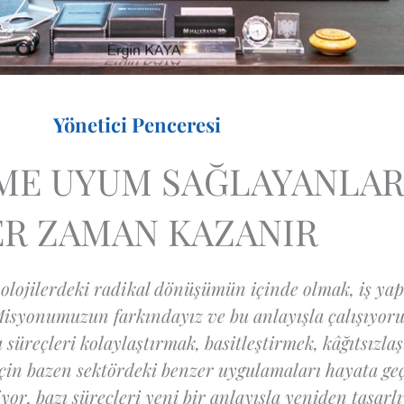
Yönetici Penceresi
ME UYUM SAĞLAYANLA
R ZAMAN KAZANIR
olojilerdeki radikal dönüşümün içinde olmak, iş yap
 Misyonumuzun farkındayız ve bu anlayışla çalışıyo
süreçleri kolaylaştırmak, basitleştirmek, kâğıtsızla
için bazen sektördeki benzer uygulamaları hayata geç
yor, bazı süreçleri yeni bir anlayışla yeniden tasarl