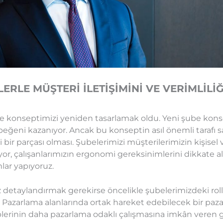
ERLE MÜŞTERİ İLETİŞİMİNİ VE VERİMLİLİĞ
be konseptimizi yeniden tasarlamak oldu. Yeni şube kons
eğeni kazanıyor. Ancak bu konseptin asıl önemli tarafı s
r parçası olması. Şubelerimizi müşterilerimizin kişisel v
or, çalışanlarımızın ergonomi gereksinimlerini dikkate a
mlar yapıyoruz.
detaylandırmak gerekirse öncelikle şubelerimizdeki rolle
l Pazarlama alanlarında ortak hareket edebilecek bir paz
plerinin daha pazarlama odaklı çalışmasına imkân veren g