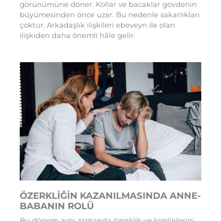
görünümüne döner. Kollar ve bacaklar gövdenin
büyümesinden önce uzar. Bu nedenle sakarlıkları
çoktur. Arkadaşlık ilişkileri ebeveyn ile olan
ilişkiden daha önemli hâle gelir.
ÖZERKLİĞİN KAZANILMASINDA ANNE-
BABANIN ROLÜ
Bu dönem aynı zamanda özerklik ve kimliklerini