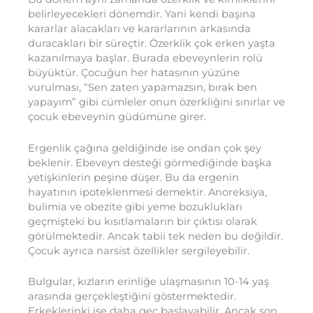
belirleyecekleri dönemdir. Yani kendi başına
kararlar alacakları ve kararlarının arkasında
duracakları bir süreçtir. Özerklik çok erken yaşta
kazanılmaya başlar. Burada ebeveynlerin rolü
büyüktür. Çocuğun her hatasının yüzüne
vurulması, “Sen zaten yapamazsın, bırak ben
yapayım” gibi cümleler onun özerkliğini sınırlar ve
çocuk ebeveynin güdümüne girer.
Ergenlik çağına geldiğinde ise ondan çok şey
beklenir. Ebeveyn desteği görmediğinde başka
yetişkinlerin peşine düşer. Bu da ergenin
hayatının ipoteklenmesi demektir. Anoreksiya,
bulimia ve obezite gibi yeme bozuklukları
geçmişteki bu kısıtlamaların bir çıktısı olarak
görülmektedir. Ancak tabii tek neden bu değildir.
Çocuk ayrıca narsist özellikler sergileyebilir.
Bulgular, kızların erinliğe ulaşmasının 10-14 yaş
arasında gerçekleştiğini göstermektedir.
Erkeklerinki ise daha geç başlayabilir. Ancak son