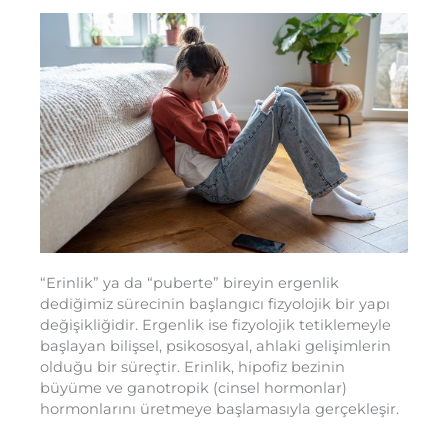
“Erinlik” ya da “puberte” bireyin ergenlik
dediğimiz sürecinin başlangıcı fizyolojik bir yapı
değişikliğidir. Ergenlik ise fizyolojik tetiklemeyle
başlayan bilişsel, psikososyal, ahlaki gelişimlerin
olduğu bir süreçtir. Erinlik, hipofiz bezinin
büyüme ve ganotropik (cinsel hormonlar)
hormonlarını üretmeye başlamasıyla gerçekleşir.