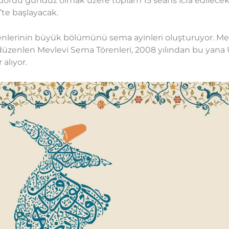
dördü gündüz olmak üzere toplam 15 seans icra edilecek.
’te başlayacak.
örenlerinin büyük bölümünü sema ayinleri oluşturuyor. M
a düzenlen Mevlevi Sema Törenleri, 2008 yılından bu ya
alıyor.