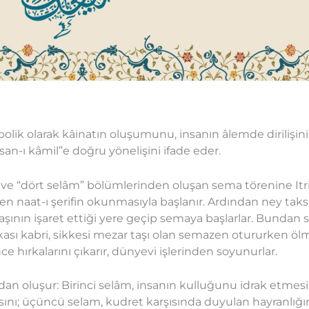
lik olarak kâinatın oluşumunu, insanın âlemde dirilişini, 
san-ı kâmil”e doğru yönelişini ifade eder.
î” ve “dört selâm” bölümlerinden oluşan sema törenine Itri
naat-ı şerifin okunmasıyla başlanır. Ardından ney taksi
nın işaret ettiği yere geçip semaya başlarlar. Bundan s
ası kabri, sikkesi mezar taşı olan semazen otururken ölmü
 hırkalarını çıkarır, dünyevi işlerinden soyunurlar.
 oluşur: Birinci selâm, insanın kulluğunu idrak etmesini
asını; üçüncü selam, kudret karşısında duyulan hayranlığı