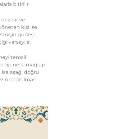
la bitirilir.
gezinir ve
yöneten kişi ise
stnişin güneşe,
i varsayılır.
eyi temsil
e edip nefsi mağlup
n ise aşağı doğru
yzin dağıtılması