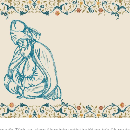
nıdığı, Türk ve İslam âleminin yetiştirdiği en büyük mut