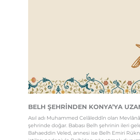
BELH ŞEHRİNDEN KONYA’YA UZ
Asıl adı Muhammed Celâleddîn olan Mevlânâ, 3
şehrinde doğar. Babası Belh şehrinin ileri gel
Bahaeddin Veled, annesi ise Belh Emiri Rük