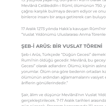
Mevlânâ Celâleddîn-i Rûmî, ölümünün 750. yılın
çağrısı karşılık bulmaya devam ediyor ve onun
binlerce insanı bir araya getirerek can buluyo
17 Aralık 1273 yılında Hakk’a kavuşan Rûmî’n
“Vuslat Yıldönümü Uluslararası Anma Törenleri” 
ŞEB-İ ARÛS: BİR VUSLAT TÖRENİ
Şeb-i Arûs, Türkçede “Düğün Gecesi” demektir
Rumi’nin öldüğü gecedir. Mevlânâ, bu geceyi
Gecesi” olarak adlandırır. Ölümü; kişinin aslı
yorumlar. Ölüm ona göre bedenin ortadan kal
ölümünün ardından ağlamamalarını vasiyet 
âriflerin gönüllerindedir.”
Şair, âlim ve düşünür Mevlânâ’nın Vuslat Yıldö
gerçekleştirilecek. 7-17 Aralık tarihleri ara