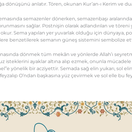
dönüşünü anlatır. Tören, okunan Kur’an-ı Kerim ve dualar
semasında semazenler dönerken, semazenbaşı aralarında 
unmasını sağlar. Postnişin olarak adlandırılan ve töreni 
okur. Sema yapılan yer yuvarlak olduğu için dünyaya, po
e benzetilerek semanın güneş sistemini sembolize ettiğ
snasında dönmek tüm mekân ve yönlerde Allah’ı seyretm
uz isteklerini ayaklar altına alıp ezmek, onunla mücadel
e yönelik bir acziyettir. Semada sağ elin yukarı, sol eli
an feyzalıp O’ndan başkasına yüz çevirmek ve sol elle bu fe