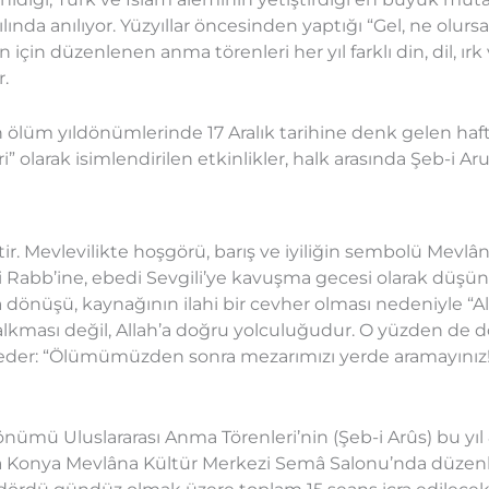
da anılıyor. Yüzyıllar öncesinden yaptığı “Gel, ne olursan
 için düzenlenen anma törenleri her yıl farklı din, dil, ı
r.
in ölüm yıldönümlerinde 17 Aralık tarihine denk gelen ha
olarak isimlendirilen etkinlikler, halk arasında Şeb-i Arus
. Mevlevilikte hoşgörü, barış ve iyiliğin sembolü Mevlân
 Rabb’ine, ebedi Sevgili’ye kavuşma gecesi olarak düş
na dönüşü, kaynağının ilahi bir cevher olması nedeniyle “A
kması değil, Allah’a doğru yolculuğudur. O yüzden de d
eder: “Ölümümüzden sonra mezarımızı yerde aramayınız
nümü Uluslararası Anma Törenleri’nin (Şeb-i Arûs) bu yıl 
sında Konya Mevlâna Kültür Merkezi Semâ Salonu’nda düzen