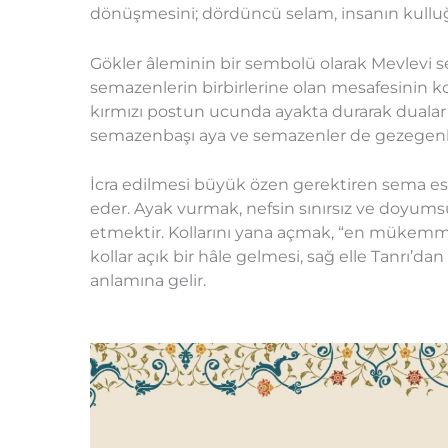
dönüşmesini; dördüncü selam, insanın kulluğa 
Gökler âleminin bir sembolü olarak Mevlevi 
semazenlerin birbirlerine olan mesafesinin kor
kırmızı postun ucunda ayakta durarak dualar 
semazenbaşı aya ve semazenler de gezegenler
İcra edilmesi büyük özen gerektiren sema e
eder. Ayak vurmak, nefsin sınırsız ve doyums
etmektir. Kollarını yana açmak, “en mükemmel”
kollar açık bir hâle gelmesi, sağ elle Tanrı’d
anlamına gelir.