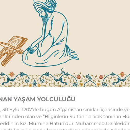
ANAN YAŞAM YOLCULUĞU
0 Eylül 1207’de bugün Afganistan sınırları içerisinde ye
enlerinden olan ve “Bilginlerin Sultanı” olarak tanınan H
neddin’in kızı Mümine Hatun’dur. Muhammed Celâleddîn 