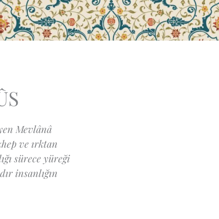
ÛS
iyen Mevlânâ
zhep ve ırktan
ığı sürece yüreği
dır insanlığın