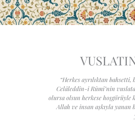
VUSLATIN
“Herkes ayrılıktan bahsetti
Celâleddîn-i Rûmî’nin vuslata 
olursa olsun herkese hoşgörüyle 
Allah ve insan aşkıyla yanan b