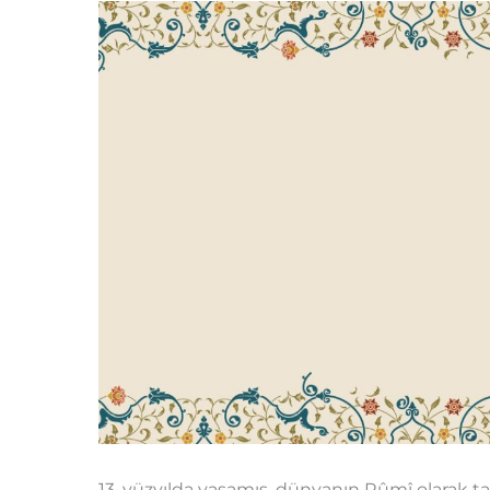
13. yüzyılda yaşamış, dünyanın Rûmî olarak ta