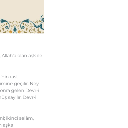
Allah’a olan aşk ile
’nin rast
mine geçilir. Ney
onra gelen Devr-i
ş sayılır. Devr-i
; ikinci selâm,
n aşka