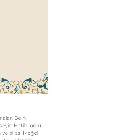
r alan Belh
üseyin Hatibî oğlu
ve ailesi Moğol