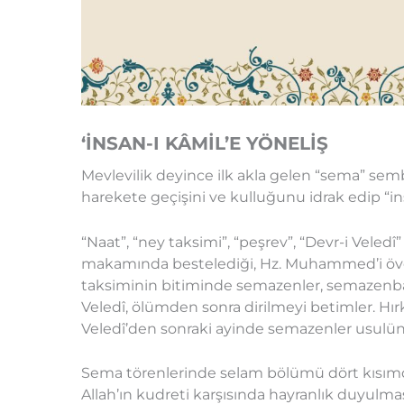
‘İNSAN-I KÂMİL’E YÖNELİŞ
Mevlevilik deyince ilk akla gelen “sema” sembo
harekete geçişini ve kulluğunu idrak edip “in
“Naat”, “ney taksimi”, “peşrev”, “Devr-i Veled
makamında bestelediği, Hz. Muhammed’i öven 
taksiminin bitiminde semazenler, semazenbaşı
Veledî, ölümden sonra dirilmeyi betimler. Hırk
Veledî’den sonraki ayinde semazenler usulünce
Sema törenlerinde selam bölümü dört kısımdan
Allah’ın kudreti karşısında hayranlık duyulm