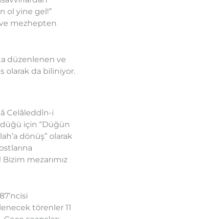
 ol yine gel!”
rk ve mezhepten
fta düzenlenen ve
 olarak da biliniyor.
â Celâleddîn-i
ündüğü için “Düğün
llah’a dönüş” olarak
ostlarına
! Bizim mezarımız
87’ncisi
lenecek törenler 11