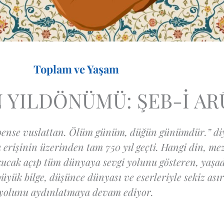
Toplam ve Yaşam
 YILDÖNÜMÜ: ŞEB-İ AR
, bense vuslattan. Ölüm günüm, düğün günümdür.” d
erişinin üzerinden tam 750 yıl geçti. Hangi din, me
kucak açıp tüm dünyaya sevgi yolunu gösteren, yaşad
üyük bilge, düşünce dünyası ve eserleriyle sekiz asır
yolunu aydınlatmaya devam ediyor.