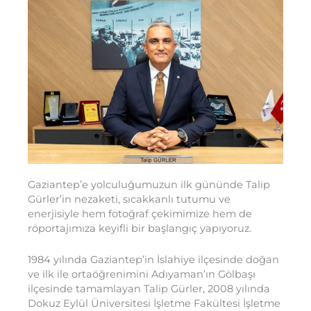
Gaziantep’e yolculuğumuzun ilk gününde Talip
Gürler’in nezaketi, sıcakkanlı tutumu ve
enerjisiyle hem fotoğraf çekimimize hem de
röportajımıza keyifli bir başlangıç yapıyoruz.
1984 yılında Gaziantep’in İslahiye ilçesinde doğan
ve ilk ile ortaöğrenimini Adıyaman’ın Gölbaşı
ilçesinde tamamlayan Talip Gürler, 2008 yılında
Dokuz Eylül Üniversitesi İşletme Fakültesi İşletme