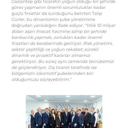
Gaziantep gibi ticaretin yoğun olduğu bir şehirde
görev yapmanın önemli sorumluluklar kadar
güçlü fırsatlar da sunduğunu belirten Talip
Gürler, bu dinamizmin şube yönetimine
doğrudan yansıdığını ifade ediyor:
“Yıllık 10 milyar
doları aşan ihracat hacmine sahip bir şehirde
bankacılık yapmak, zorlukları kadar önemli
fırsatları da beraberinde getiriyor. Risk yönetimi,
sektör çeşitliliği ve yoğun rekabet; sürekli
dinamik ve proaktif kararlar almamızı
gerektiriyor. Bu süreç aynı zamanda tecrübemizi
de güçlendiriyor. Dış ticaret tarafında ise
bölgemizin lokomotif şubelerinden biri
olduğumuzu söyleyebilirim.”