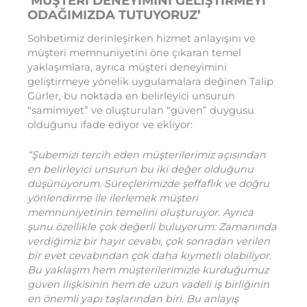
‘MÜŞTERİ DENEYİMİNİ GELİŞTİRMEYİ
ODAĞIMIZDA TUTUYORUZ’
Sohbetimiz derinleşirken hizmet anlayışını ve
müşteri memnuniyetini öne çıkaran temel
yaklaşımlara, ayrıca müşteri deneyimini
geliştirmeye yönelik uygulamalara değinen Talip
Gürler, bu noktada en belirleyici unsurun
“samimiyet” ve oluşturulan “güven” duygusu
olduğunu ifade ediyor ve ekliyor:
“Şubemizi tercih eden müşterilerimiz açısından
en belirleyici unsurun bu iki değer olduğunu
düşünüyorum. Süreçlerimizde şeffaflık ve doğru
yönlendirme ile ilerlemek müşteri
memnuniyetinin temelini oluşturuyor. Ayrıca
şunu özellikle çok değerli buluyorum: Zamanında
verdiğimiz bir hayır cevabı, çok sonradan verilen
bir evet cevabından çok daha kıymetli olabiliyor.
Bu yaklaşım hem müşterilerimizle kurduğumuz
güven ilişkisinin hem de uzun vadeli iş birliğinin
en önemli yapı taşlarından biri. Bu anlayış