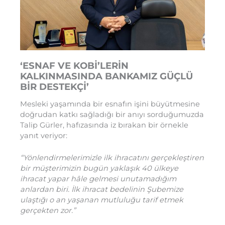
‘ESNAF VE KOBİ’LERİN
KALKINMASINDA BANKAMIZ GÜÇLÜ
BİR DESTEKÇİ’
Mesleki yaşamında bir esnafın işini büyütmesine
doğrudan katkı sağladığı bir anıyı sorduğumuzda
Talip Gürler, hafızasında iz bırakan bir örnekle
yanıt veriyor:
“Yönlendirmelerimizle ilk ihracatını gerçekleştiren
bir müşterimizin bugün yaklaşık 40 ülkeye
ihracat yapar hâle gelmesi unutamadığım
anlardan biri. İlk ihracat bedelinin Şubemize
ulaştığı o an yaşanan mutluluğu tarif etmek
gerçekten zor.”