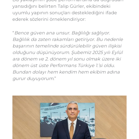
yansıdığını belirten Talip Gürler, ekibindeki
uyumlu yapının sonuçları desteklediğini ifade
ederek sözlerini örneklendiriyor:
“
Bence güven ana unsur. Bağlılığı sağlıyor.
Bağlılık da zaten rakamları getiriyor. Bu nedenle
başarının temelinde sürdürülebilir güven ilişkisi
olduğunu düşünüyorum. Şubemiz 2025 yılı Eylül
ara dönem ve 2. dönem yıl sonu olmak üzere iki
dönem üst üste Performans Türkiye 1.’si oldu.
Bundan dolayı hem kendim hem ekibim adına
gurur duyuyorum
.”