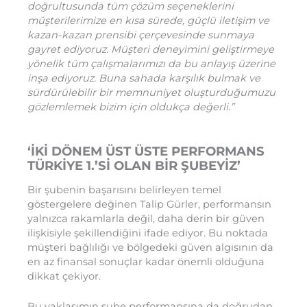
doğrultusunda tüm çözüm seçeneklerini
müşterilerimize en kısa sürede, güçlü iletişim ve
kazan-kazan prensibi çerçevesinde sunmaya
gayret ediyoruz. Müşteri deneyimini geliştirmeye
yönelik tüm çalışmalarımızı da bu anlayış üzerine
inşa ediyoruz. Buna sahada karşılık bulmak ve
sürdürülebilir bir memnuniyet oluşturduğumuzu
gözlemlemek bizim için oldukça değerli.”
‘İKİ DÖNEM ÜST ÜSTE PERFORMANS
TÜRKİYE 1.’Sİ OLAN BİR ŞUBEYİZ’
Bir şubenin başarısını belirleyen temel
göstergelere değinen Talip Gürler, performansın
yalnızca rakamlarla değil, daha derin bir güven
ilişkisiyle şekillendiğini ifade ediyor. Bu noktada
müşteri bağlılığı ve bölgedeki güven algısının da
en az finansal sonuçlar kadar önemli olduğuna
dikkat çekiyor.
Bu yaklaşımın şube performansına da doğrudan