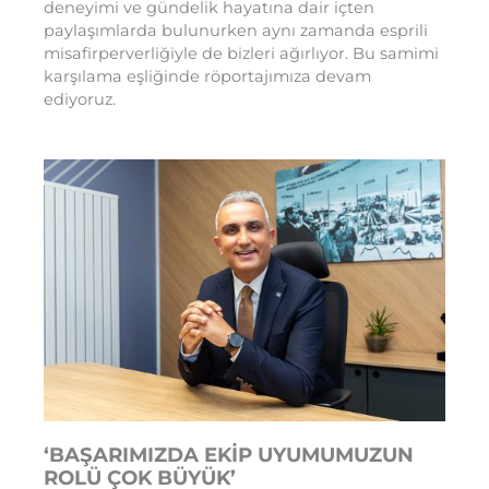
deneyimi ve gündelik hayatına dair içten
paylaşımlarda bulunurken aynı zamanda esprili
misafirperverliğiyle de bizleri ağırlıyor. Bu samimi
karşılama eşliğinde röportajımıza devam
ediyoruz.
‘BAŞARIMIZDA EKİP UYUMUMUZUN
ROLÜ ÇOK BÜYÜK’